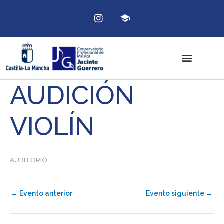
Ir
Instagram
al
contenido
AUDICIÓN
VIOLÍN
AUDITORIO
←
Evento anterior
Evento siguiente
→