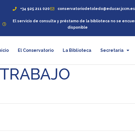
+34 925 211 020
conservatoriodetoledo@educar.jccm.e
El servicio de consulta y préstamo de la biblioteca no se encue
disponible
nicio
El Conservatorio
La Biblioteca
Secretaría
NTRABAJO