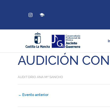
Ir
al
Instagram
contenido
I
AUDICIÓN CO
AUDITORIO ANA Mª SANCHO
←
Evento anterior